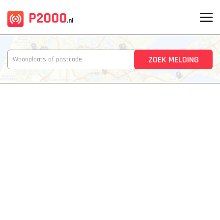
P2000
.nl