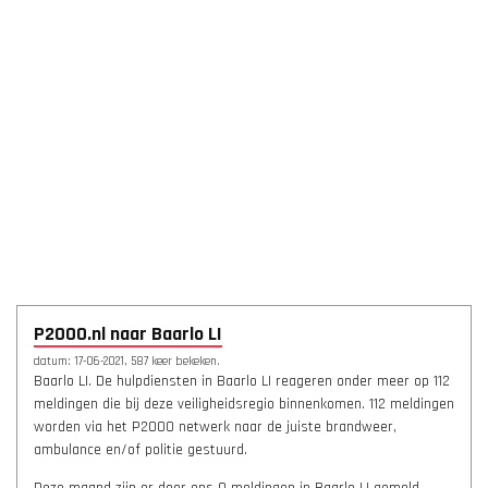
P2000.nl naar Baarlo LI
datum: 17-06-2021, 587 keer bekeken.
Baarlo LI. De hulpdiensten in Baarlo LI reageren onder meer op 112
meldingen die bij deze veiligheidsregio binnenkomen. 112 meldingen
worden via het P2000 netwerk naar de juiste brandweer,
ambulance en/of politie gestuurd.