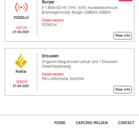
Borger
P 1 BNN-03 HV (THV: licht) Hunebedcentrum
Bronnegerstraat Borger 038693 038531
P2000.nl
Opgeroepen:
P2000.nl
14:57:33
27-04-2021
Meer info
Drouwen
Ongeval/Wegvervoer/Letsel prio 1 Drouwen
Steenhopenweg
Politie
Opgeroepen:
Pers-informatie Drenthe
14:50:18
27-04-2021
Meer info
P2000
CAPCODE MELDEN
CONTACT