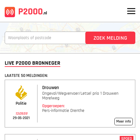
P2000
.nl
LIVE P2000 BRONNEGER
LAATSTE 50 MELDINGEN:
Drouwen
Ongeval/Wegvervoer/Letsel prio 1 Drouwen
Marelweg
Politie
Opgeroepen:
Pers-informatie Drenthe
13:09:59
29-05-2021
Meer info
SPOED