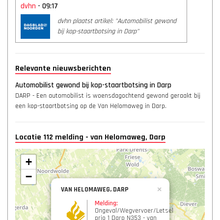
dvhn
- 09:17
dvhn plaatst artikel: "Automobilist gewond
bij kop-staartbotsing in Darp"
Relevante nieuwsberichten
Automobilist gewond bij kop-staartbotsing in Darp
DARP - Een automobilist is woensdagochtend gewond geraakt bij
een kop-staartbotsing op de Van Helomaweg in Darp.
Locatie 112 melding - van Helomaweg, Darp
+
−
VAN HELOMAWEG, DARP
×
Melding:
Ongeval/Wegvervoer/Letsel
prio 1 Darp N353 - van