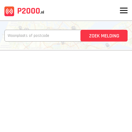
P2000
.nl