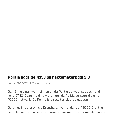
Politie naar de N353 bij hectometerpaal 3.8
datum: 12-05-2021, 941 keer bekeken.
De 112 melding kwam binnen bij de Politie op woensdagochtend
rond 07:32. Deze melding werd naar de Politie verstuurd via het
P2000 netwerk. De Politie is direct ter plaatse gegaan.
Darp ligt in de provincie Drenthe en valt onder de P2000 Drenthe.