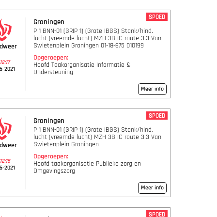
SPOED
Groningen
P 1 BNN-01 (GRIP 1) (Grote IBGS) Stank/hind.
lucht (vreemde lucht) MZH 3B IC route 3.3 Van
Swietenplein Groningen 01-18-675 010199
ndweer
Opgeroepen:
12:17
Hoofd Taakorganisatie Informatie &
5-2021
Ondersteuning
Meer info
SPOED
Groningen
P 1 BNN-01 (GRIP 1) (Grote IBGS) Stank/hind.
lucht (vreemde lucht) MZH 3B IC route 3.3 Van
Swietenplein Groningen
ndweer
Opgeroepen:
12:15
Hoofd taakorganisatie Publieke zorg en
5-2021
Omgevingszorg
Meer info
SPOED