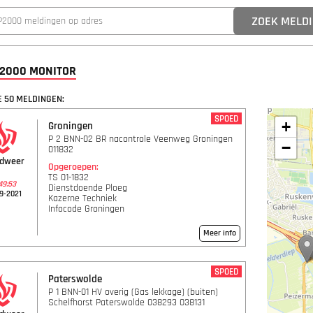
P2000 MONITOR
 50 MELDINGEN:
SPOED
+
Groningen
P 2 BNN-02 BR nacontrole Veenweg Groningen
−
011832
ndweer
Opgeroepen:
TS 01-1832
49:53
Dienstdoende Ploeg
9-2021
Kazerne Techniek
Infocode Groningen
Meer info
SPOED
Paterswolde
P 1 BNN-01 HV overig (Gas lekkage) (buiten)
Schelfhorst Paterswolde 038293 038131