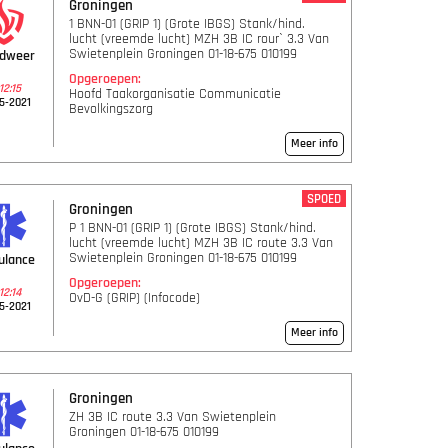
Groningen
1 BNN-01 (GRIP 1) (Grote IBGS) Stank/hind.
lucht (vreemde lucht) MZH 3B IC rour` 3.3 Van
Swietenplein Groningen 01-18-675 010199
ndweer
Opgeroepen:
12:15
Hoofd Taakorganisatie Communicatie
5-2021
Bevolkingszorg
Meer info
SPOED
Groningen
P 1 BNN-01 (GRIP 1) (Grote IBGS) Stank/hind.
lucht (vreemde lucht) MZH 3B IC route 3.3 Van
Swietenplein Groningen 01-18-675 010199
ulance
Opgeroepen:
12:14
OvD-G (GRIP) (Infocode)
5-2021
Meer info
Groningen
ZH 3B IC route 3.3 Van Swietenplein
Groningen 01-18-675 010199