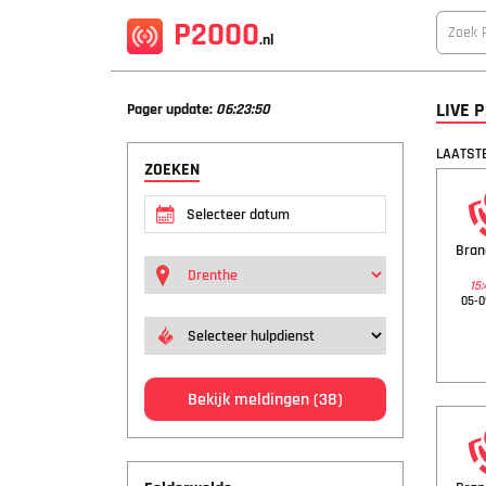
P2000
.nl
LIVE 
Pager update:
06:23:51
LAATSTE
ZOEKEN
Bra
15:
05-0
Bekijk meldingen
(38)