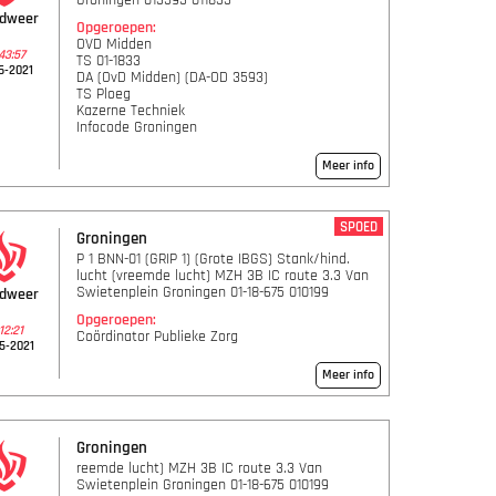
Groningen 013593 011833
ndweer
Opgeroepen:
OVD Midden
43:57
TS 01-1833
6-2021
DA (OvD Midden) (DA-OD 3593)
TS Ploeg
Kazerne Techniek
Infocode Groningen
Meer info
SPOED
Groningen
P 1 BNN-01 (GRIP 1) (Grote IBGS) Stank/hind.
lucht (vreemde lucht) MZH 3B IC route 3.3 Van
Swietenplein Groningen 01-18-675 010199
ndweer
Opgeroepen:
12:21
Coördinator Publieke Zorg
5-2021
Meer info
Groningen
reemde lucht) MZH 3B IC route 3.3 Van
Swietenplein Groningen 01-18-675 010199