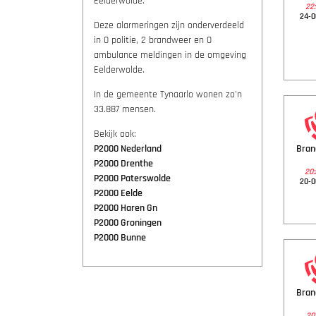
Eelderwolde.
22:
24-0
Deze alarmeringen zijn onderverdeeld
in 0 politie, 2 brandweer en 0
ambulance meldingen in de omgeving
Eelderwolde.
In de gemeente Tynaarlo wonen zo'n
33.887 mensen.
Bekijk ook:
P2000 Nederland
Bra
P2000 Drenthe
20:
P2000 Paterswolde
20-0
P2000 Eelde
P2000 Haren Gn
P2000 Groningen
P2000 Bunne
Bra
20: