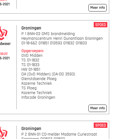
6-2021
Meer info
SPOED
Groningen
P 1 BNN-03 OMS brandmelding
Heymanscentrum Henri Dunantlaan Groningen
01-18-662 011851 013593 011832 011833
ndweer
Opgeroepen:
08:20
OVD Midden
6-2021
TS 01-1832
TS 01-1833
HW 01-1851
DA (OvD Midden) (DA-OD 3593)
Dienstdoende Ploeg
Kazerne Techniek
TS Ploeg
Kazerne Techniek
Infocode Groningen
Meer info
SPOED
Groningen
P 2 BNN-01 CO-melder Madame Curiestraat