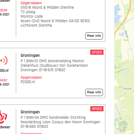
ndweer
Opgeroepen:
OVD-B Noord & Midden Drenthe
06:58
TS ploeg
9-2021
Monitor code
Assen (OvD Noord & Midden DA-OD 8293)
Lichtkrant Drenthe
Meer info
SPOED
Groningen
P 1 BNN-01 OMS brandmelding Martini
Ziekenhuis (Oudbouw) Van Swietenlaan
Groningen 01-18-675 011832
00.nl
Opgeroepen:
34:52
P2000.nl
6-2021
Meer info
SPOED
Groningen
P 1 BNN-04 OMS handmelder Stichting
Noorderbrug Laan Corpus den Hoorn Groningen
01-18-665 011833
ndweer