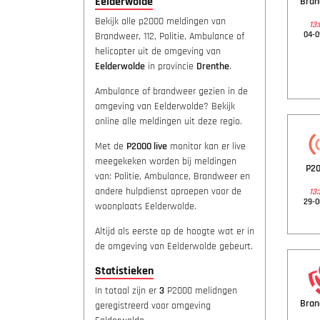
Eelderwolde
Bra
Bekijk alle p2000 meldingen van
13:
04-0
Brandweer, 112, Politie, Ambulance of
helicopter uit de omgeving van
Eelderwolde
in provincie
Drenthe
.
Ambulance of brandweer gezien in de
omgeving van Eelderwolde? Bekijk
online alle meldingen uit deze regio.
Met de
P2000 live
monitor kan er live
meegekeken worden bij meldingen
P20
van: Politie, Ambulance, Brandweer en
andere hulpdienst oproepen voor de
13:
29-0
woonplaats Eelderwolde.
Altijd als eerste op de hoogte wat er in
de omgeving van Eelderwolde gebeurt.
Statistieken
In totaal zijn er
3
P2000 melidngen
Bra
geregistreerd voor omgeving