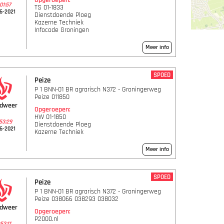
Opgeroepen:
01:57
TS 01-1833
6-2021
Dienstdoende Ploeg
Kazerne Techniek
Infocode Groningen
Meer info
SPOED
Peize
P 1 BNN-01 BR agrarisch N372 - Groningerweg
Peize 011850
ndweer
Opgeroepen:
HW 01-1850
53:29
Dienstdoende Ploeg
6-2021
Kazerne Techniek
Meer info
SPOED
Peize
P 1 BNN-01 BR agrarisch N372 - Groningerweg
Peize 038066 038293 038032
ndweer
Opgeroepen:
P2000.nl
53:11