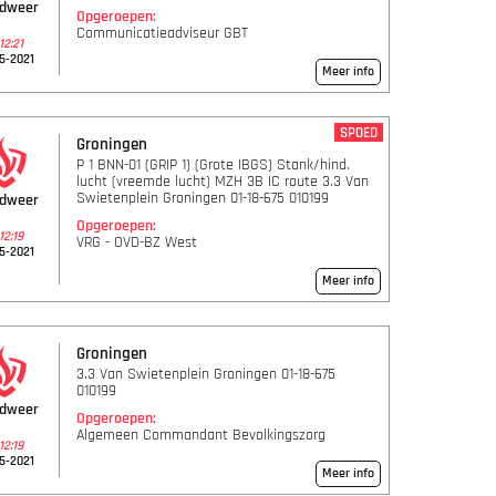
ndweer
Opgeroepen:
Communicatieadviseur GBT
12:21
5-2021
Meer info
SPOED
Groningen
P 1 BNN-01 (GRIP 1) (Grote IBGS) Stank/hind.
lucht (vreemde lucht) MZH 3B IC route 3.3 Van
Swietenplein Groningen 01-18-675 010199
ndweer
Opgeroepen:
12:19
VRG - OVD-BZ West
5-2021
Meer info
Groningen
3.3 Van Swietenplein Groningen 01-18-675
010199
ndweer
Opgeroepen:
Algemeen Commandant Bevolkingszorg
12:19
5-2021
Meer info