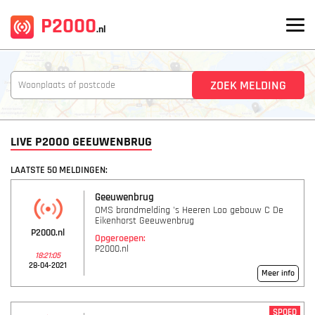
P2000
.nl
LIVE P2000 GEEUWENBRUG
LAATSTE 50 MELDINGEN:
Geeuwenbrug
OMS brandmelding 's Heeren Loo gebouw C De
Eikenhorst Geeuwenbrug
P2000.nl
Opgeroepen:
P2000.nl
18:21:05
28-04-2021
Meer info
SPOED