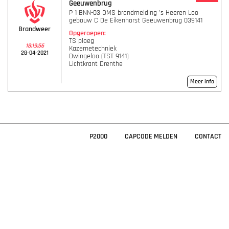
Geeuwenbrug
P 1 BNN-03 OMS brandmelding 's Heeren Loo
gebouw C De Eikenhorst Geeuwenbrug 039141
Brandweer
Opgeroepen:
TS ploeg
18:19:56
Kazernetechniek
28-04-2021
Dwingeloo (TST 9141)
Lichtkrant Drenthe
Meer info
P2000
CAPCODE MELDEN
CONTACT