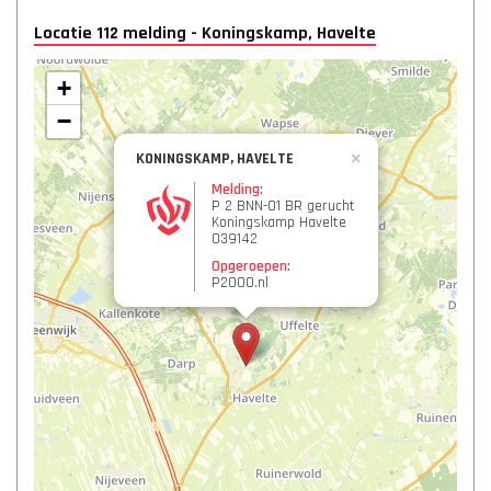
Locatie 112 melding - Koningskamp, Havelte
+
−
KONINGSKAMP, HAVELTE
×
Melding:
P 2 BNN-01 BR gerucht
Koningskamp Havelte
039142
Opgeroepen:
P2000.nl