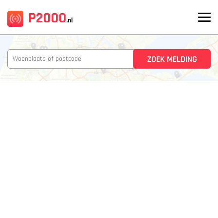
P2000
.nl