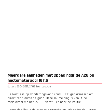
Meerdere eenheden met spoed naar de A28 bij
hectometerpaal 167.6
datum: 22-04-2021, 2.103 keer bekeken.
De Politie is op donderdagavond rond 18:00 gealarmeerd om
direct ter plaatse te gaan. Deze 112 melding is vanuit de
meldkamer via het P2000 verstuurd naar de Politie.