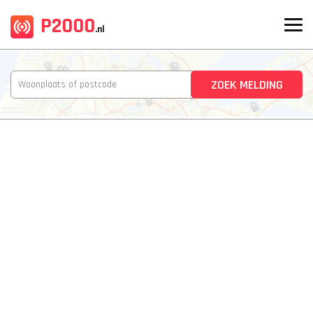
P2000
.nl