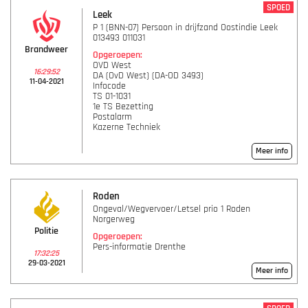
SPOED
Leek
P 1 (BNN-07) Persoon in drijfzand Oostindie Leek
013493 011031
Brandweer
Opgeroepen:
OVD West
16:29:52
DA (OvD West) (DA-OD 3493)
11-04-2021
Infocode
TS 01-1031
1e TS Bezetting
Postalarm
Kazerne Techniek
Meer info
Roden
Ongeval/Wegvervoer/Letsel prio 1 Roden
Norgerweg
Politie
Opgeroepen:
Pers-informatie Drenthe
17:32:25
29-03-2021
Meer info