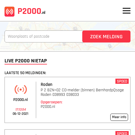
P2000
.nl
LIVE P2000 NIETAP
LAATSTE 50 MELDINGEN:
SPOED
Roden
P 2 BZN<02 CO-melder (binnen) BernhardpQsage
Roden 038993 038033
P2000.nl
Opgeroepen:
P2000.nl
17:13:54
06-12-2021
Meer info
SPOED