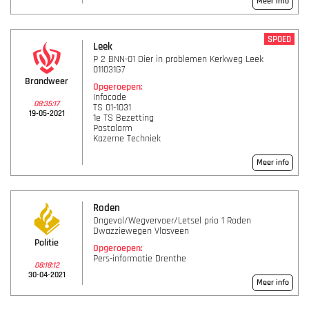
Meer info
SPOED
Leek
P 2 BNN-01 Dier in problemen Kerkweg Leek
011031G7
Brandweer
Opgeroepen:
Infocode
08:35:17
TS 01-1031
19-05-2021
1e TS Bezetting
Postalarm
Kazerne Techniek
Meer info
Roden
Ongeval/Wegvervoer/Letsel prio 1 Roden
Dwazziewegen Vlasveen
Politie
Opgeroepen:
Pers-informatie Drenthe
08:18:12
30-04-2021
Meer info