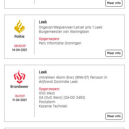
Meer info
Leek
Ongeval/Wegvervoer/Letsel prio 1 Leek
Burgemeester van Waninglaan
Politie
Opgeroepen:
Pers Informatie Groningen
08:30:30
14-04-2021
Meer info
Leek
(Intrekken Alarm Brw) (BNN-07) Persoon in
drijfzand Oostindie Leek
Brandweer
Opgeroepen:
OVD West
16:31:01
DA (OvD West) (DA-OD 3493)
11-04-2021
Postalarm
Kazerne Techniek
Meer info