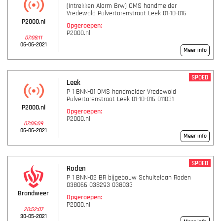
(Intrekken Alarm Brw) OMS handmelder
Vredewold Pulvertorenstraat Leek 01-10-016
P2000.nl
Opgeroepen:
P2000.nl
07:08:11
06-06-2021
Meer info
SPOED
Leek
P 1 BNN-01 OMS handmelder Vredewold
Pulvertorenstraat Leek 01-10-016 011031
P2000.nl
Opgeroepen:
P2000.nl
07:06:09
06-06-2021
Meer info
SPOED
Roden
P 1 BNN-02 BR bijgebouw Schultelaan Roden
038066 038293 038033
Brandweer
Opgeroepen:
P2000.nl
20:52:07
30-05-2021