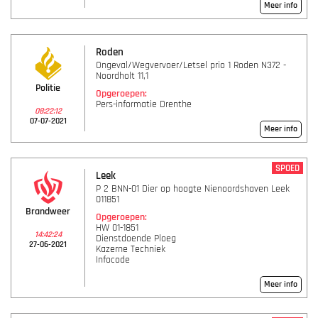
Meer info
Roden
Ongeval/Wegvervoer/Letsel prio 1 Roden N372 -
Noordholt 11,1
Politie
Opgeroepen:
Pers-informatie Drenthe
08:22:12
07-07-2021
Meer info
SPOED
Leek
P 2 BNN-01 Dier op hoogte Nienoordshaven Leek
011851
Brandweer
Opgeroepen:
HW 01-1851
14:42:24
Dienstdoende Ploeg
27-06-2021
Kazerne Techniek
Infocode
Meer info