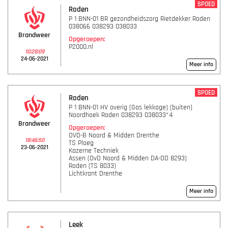
SPOED
Roden
P 1 BNN-01 BR gezondheidszorg Rietdekker Roden
038066 038293 038033
Brandweer
Opgeroepen:
P2000.nl
10:28:09
24-06-2021
Meer info
SPOED
Roden
P 1 BNN-01 HV overig (Gas lekkage) (buiten)
Noordhoek Roden 038293 038033*4
Brandweer
Opgeroepen:
OVD-B Noord & Midden Drenthe
18:46:50
TS Ploeg
23-06-2021
Kazerne Techniek
Assen (OvD Noord & Midden DA-OD 8293)
Roden (TS 8033)
Lichtkrant Drenthe
Meer info
Leek