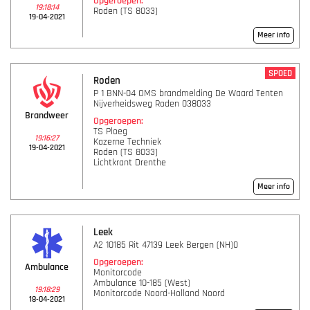
Opgeroepen:
19:18:14
Roden (TS 8033)
19-04-2021
Meer info
SPOED
Roden
P 1 BNN-04 OMS brandmelding De Waard Tenten
Nijverheidsweg Roden 038033
Brandweer
Opgeroepen:
TS Ploeg
19:16:27
Kazerne Techniek
19-04-2021
Roden (TS 8033)
Lichtkrant Drenthe
Meer info
Leek
A2 10185 Rit 47139 Leek Bergen (NH)0
Opgeroepen:
Ambulance
Monitorcode
Ambulance 10-185 (West)
19:18:29
Monitorcode Noord-Holland Noord
18-04-2021