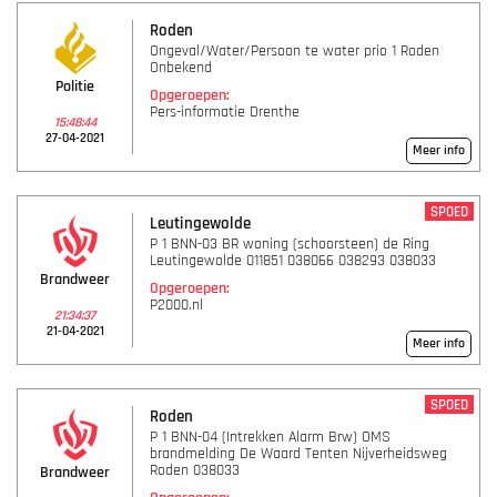
Roden
Ongeval/Water/Persoon te water prio 1 Roden
Onbekend
Politie
Opgeroepen:
Pers-informatie Drenthe
15:48:44
27-04-2021
Meer info
SPOED
Leutingewolde
P 1 BNN-03 BR woning (schoorsteen) de Ring
Leutingewolde 011851 038066 038293 038033
Brandweer
Opgeroepen:
P2000.nl
21:34:37
21-04-2021
Meer info
SPOED
Roden
P 1 BNN-04 (Intrekken Alarm Brw) OMS
brandmelding De Waard Tenten Nijverheidsweg
Roden 038033
Brandweer