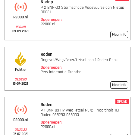
Nietap
P 2 BNN-03 Stormschade Vagevuurselaan Nietap
011031
P2000.nl
Opgeroepen:
P2000.nl
15:01:01
03-09-2021
Meer info
Roden
Ongeval/Wegv"voer/Letsel prio 1 Roden Brink
Opgeroepen:
Politie
Pers-informatie Drenthe
09:52:03
15-07-2021
Meer info
SPOED
Roden
P 1 BNN-03 HV weg letsel N372 - Noordholt 11,1
Roden 038293 038033
P2000.nl
Opgeroepen:
P2000.nl
08:22:33
07-07-2021