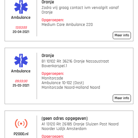
Oranje
Zodra vrij graag contact ivm vervolgrit vanaf
Oranje
Ambulance
Opgeroepen:
Medium Care Ambulance 220
13:53:55
20-04-2021
Meer info
Oranje
B1 10102 Rit 36216 Oranje Nassaustraat
Bovenkarspel.1
Ambulance
Opgeroepen:
Monitorcode
09:33:30
Ambulance 10-102 (Oost)
25-03-2021
Monitorcode Noord-Holland Noord
Meer info
(geen adres opgegeven)
A1 13120 Rit 26185 Oranje Sluizen Post Noord
Noorder IJdijk Amsterdam
P2000.nl
Opgeroepen: