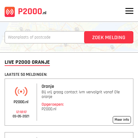
P2000
.nl
LIVE P2000 ORANJE
LAATSTE 50 MELDINGEN:
Oranje
Bij vrij graag contact ivm vervolgrit vanaf 01e
oranje
P2000.nl
Opgeroepen:
P2000.nl
12:18:10
03-05-2021
Meer info