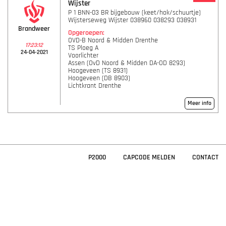
Wijster
P 1 BNN-03 BR bijgebouw (keet/hok/schuurtje)
Wijsterseweg Wijster 038960 038293 038931
Brandweer
Opgeroepen:
OVD-B Noord & Midden Drenthe
17:23:12
TS Ploeg A
24-04-2021
Voorlichter
Assen (OvD Noord & Midden DA-OD 8293)
Hoogeveen (TS 8931)
Hoogeveen (DB 8903)
Lichtkrant Drenthe
Meer info
P2000
CAPCODE MELDEN
CONTACT