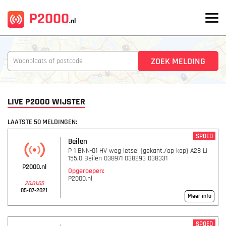
P2000
.nl
LIVE P2000 WIJSTER
LAATSTE 50 MELDINGEN:
SPOED
Beilen
P 1 BNN-01 HV weg letsel (gekant./op kop) A28 Li
155,0 Beilen 038971 038293 038331
P2000.nl
Opgeroepen:
P2000.nl
20:01:05
05-07-2021
Meer info
SPOED