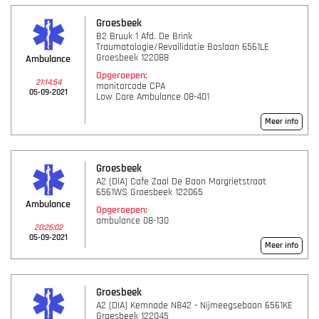
Groesbeek
B2 Bruuk 1 Afd. De Brink
Traumatologie/Revailidatie Boslaan 6561LE
Groesbeek 122088
Ambulance
Opgeroepen:
21:14:54
monitorcode CPA
05-09-2021
Low Care Ambulance 08-401
Meer info
Groesbeek
A2 (DIA) Cafe Zaal De Baon Margrietstraat
6561WS Groesbeek 122065
Ambulance
Opgeroepen:
ambulance 08-130
20:26:02
05-09-2021
Meer info
Groesbeek
A2 (DIA) Kemnade N842 - Nijmeegsebaan 6561KE
Groesbeek 122045