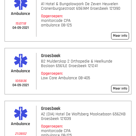
A1 Hotel & Bungalowpark De Zeven Heuvelen
Cranenburgsestraat 6561AM Groesbeek 121390
Ambulance
Opgeroepen:
monitorcode CPA
15:07:18
ambulance 08-125
04-09-2021
Meer info
Groesbeek
B2 Mulderskop 2 Orthopedie & Heelkunde
Boslaan 6561LE Groesbeek 121241
Ambulance
Opgeroepen:
Low Care Ambulance 08-405
10:58:36
04-09-2021
Meer info
Groesbeek
A2 (DIA) Hotel De Wolfsberg Mooksebaan 6562KB
Groesbeek 121039
Ambulance
Opgeroepen:
monitorcode CPA
21:38:52
ambulance 08-125