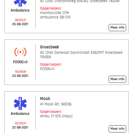
A2 (DIA) Stationsweg 6561BZ Groesbeek 116058
Opgeroepen:
Ambulance
monitorcode CPA
ambulance 08-129
06:55:31
25-08-2021
Meer info
Groesbeek
A2 (DIA) Generaal Gavinstraat 6562MT Groesbeek
115458
P2000.nl
Opgeroepen:
P2000.nl
18:39:08
23-08-2021
Meer info
Mook
A1 Mook Rit: 90036
Opgeroepen:
Ambulance
Ambu 21-129 (Haps)
02:29:31
22-08-2021
Meer info