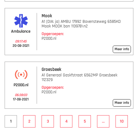
Mook
A1 (DIA: ja) AMBU 17992 Bovensteweg 6585KD
Mook MOOK bon 113978\n2
Ambulance
Opgeroepen:
P2000.nl
09:17:45
20-08-2021
Meer info
Groesbeek
A1 Generaal Gaskfstraat 6562MP Groesbeek
112329
P2000.nl
Opgeroepen:
P2000.nl
06:38:03
17-08-2021
Meer info
1
2
3
4
5
...
10