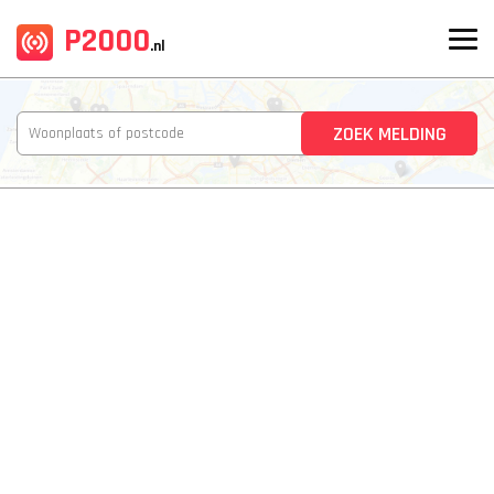
P2000
.nl