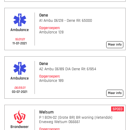
Oene
A1 Ambu 06128 - Oene Rit 65000
Opgeroepen:
Ambulance
Ambulance 128
16:01:01
11-07-2021
Meer info
Oene
A2 Ambu 06189 DIA Oene Rit 61954
Opgeroepen:
Ambulance
Ambulance 189
06:59:31
03-07-2021
Meer info
SPOED
Welsum
P 1 BON-02 (Grote BR) BR woning (rietendak)
Erveweg Welsum 066661
Brandweer
Opgeroepen: