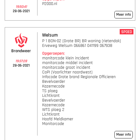
P2000.nl
19:50:41
28-06-2021
Meer info
SPOED
Welsum
P 1 BON-02 (Grote BR) BR woning (rietendak)
Erveweg Welsum 066861 041199 067938
Brandweer
Opgeroepen:
monitorcode klein incident
19:37:28
monitorcode middel incident
28-06-2021
monitorcode groot incident
CoPI (Voorlichter noordwest)
Infocode Grote brand Regionale Officieren
Bevelvoerder
Kazernecode
TS ploeg
Lichtkrant
Bevelvoerder
Kazernecode
WTS ploeg 2
Lichtkrant
Hoofd Meldkamer
Monitorcode
Meer info