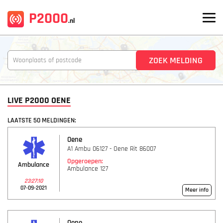
P2000
.nl
LIVE P2000 OENE
LAATSTE 50 MELDINGEN:
Oene
A1 Ambu 06127 - Oene Rit 86007
Opgeroepen:
Ambulance
Ambulance 127
23:27:10
07-09-2021
Meer info
Oene