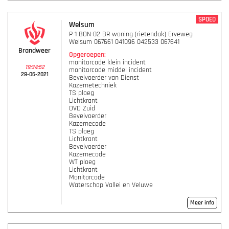
SPOED
Welsum
P 1 BON-02 BR woning (rietendak) Erveweg
Welsum 067661 041096 042533 067641
Brandweer
Opgeroepen:
monitorcode klein incident
19:34:52
monitorcode middel incident
28-06-2021
Bevelvoerder van Dienst
Kazernetechniek
TS ploeg
Lichtkrant
OVD Zuid
Bevelvoerder
Kazernecode
TS ploeg
Lichtkrant
Bevelvoerder
Kazernecode
WT ploeg
Lichtkrant
Monitorcode
Waterschap Vallei en Veluwe
Meer info