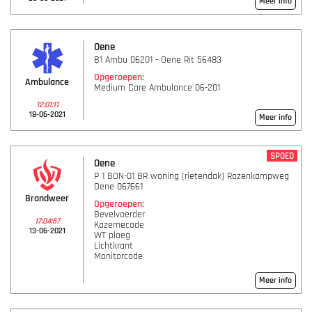
Meer info
Oene
B1 Ambu 06201 - Oene Rit 56483
Opgeroepen:
Ambulance
Medium Care Ambulance 06-201
12:01:11
18-06-2021
Meer info
SPOED
Oene
P 1 BON-01 BR woning (rietendak) Rozenkampweg
Oene 067661
Brandweer
Opgeroepen:
Bevelvoerder
17:04:57
Kazernecode
13-06-2021
WT ploeg
Lichtkrant
Monitorcode
Meer info