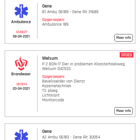
Oene
B1 Ambu 06189 - Oene Rit 31689
Opgeroepen:
Ambulance
Ambulance 189
13:38:27
08-04-2021
Meer info
SPOED
Welsum
P 2 BON-17 Dier in problemen Kloosterhoekweg
Welsum 042533
Brandweer
Opgeroepen:
Bevelvoerder van Dienst
18:19:14
Kazernetechniek
03-04-2021
TS ploeg
Lichtkrant
Monitorcode
Meer info
Oene
A2 Ambu 06183 - Oene Rit 30054