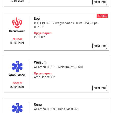
10-05-2021
Meer info
SPOED
Epe
P 1 BON-02 BR wegvervoer A50 Re 224,2 Epe
067632
Brandweer
Opgeroepen:
P2000.nl
19:45:08
08-05-2021
Meer info
Welsum
A1 Ambu 06187 - Welsum Rit 38501
Opgeroepen:
Ambulance
Ambulance 187
08:08:12
28-04-2021
Meer info
Oene
A1 Ambu 06189 - Oene Rit 36191