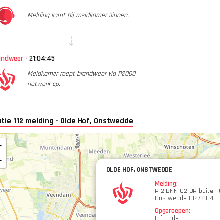
Melding komt bij meldkamer binnen.
andweer
- 21:04:45
Meldkamer roept brandweer via P2000
netwerk op.
tie 112 melding - Olde Hof, Onstwedde
+
−
OLDE HOF, ONSTWEDDE
Melding:
P 2 BNN-02 BR buiten 
Onstwedde 012731G4
Opgeroepen:
Infocode