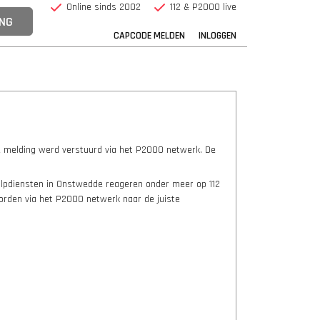
Online sinds 2002
112 & P2000 live
CAPCODE MELDEN
INLOGGEN
 melding werd verstuurd via het P2000 netwerk. De
ulpdiensten in Onstwedde reageren onder meer op 112
worden via het P2000 netwerk naar de juiste