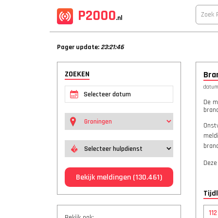
P2000
.nl
Pager update:
23:21:46
ZOEKEN
Bra
datum:
De m
bran
Onst
meldi
bran
Deze
Bekijk meldingen
(130.461)
Tijd
11
Bekijk ook: