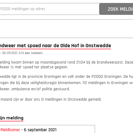
ndweer met spoed naar de Olde Hof in Onstwedde
 06-09-2021, 614 keer bekeken.
elding kwam binnen op maandagavond rond 21:04 bij de brandweerpost. Deze
dweer is met spoed ter plaatse gegaan.
wedde ligt in de provincie Groningen en valt onder de P2000 Groningen. De h
ngen die bij deze veiligheidsregio binnenkomen. 112 meldingen in Groningen 
dweer, ambulance en/of politie gestuurd.
 maand zijn er door ons 0 meldingen in Onstwedde gemeld.
lijn melding
2 Meldkamer
- 6 september 2021