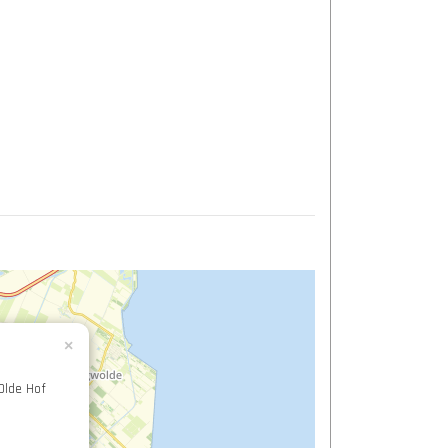
×
Olde Hof