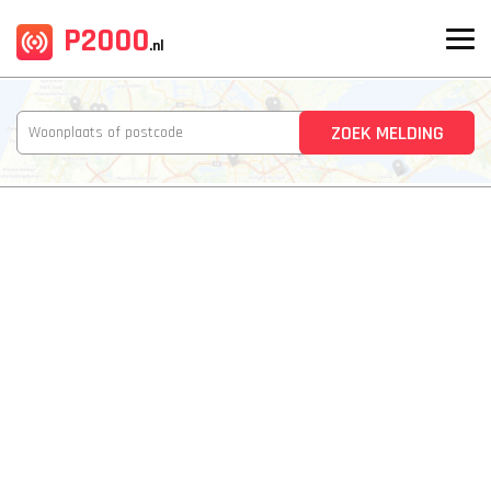
P2000
.nl