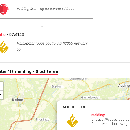
Melding komt bij meldkamer binnen.
itie
- 07:41:20
Meldkamer roept politie via P2000 netwerk
op.
tie 112 melding - Slochteren
+
−
SLOCHTEREN
Melding:
Ongeval/Wegvervoer/Le
Slochteren Hoofdweg