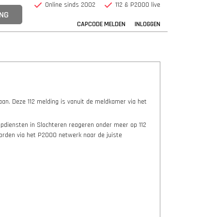
Online sinds 2002
112 & P2000 live
CAPCODE MELDEN
INLOGGEN
aan. Deze 112 melding is vanuit de meldkamer via het
ulpdiensten in Slochteren reageren onder meer op 112
worden via het P2000 netwerk naar de juiste