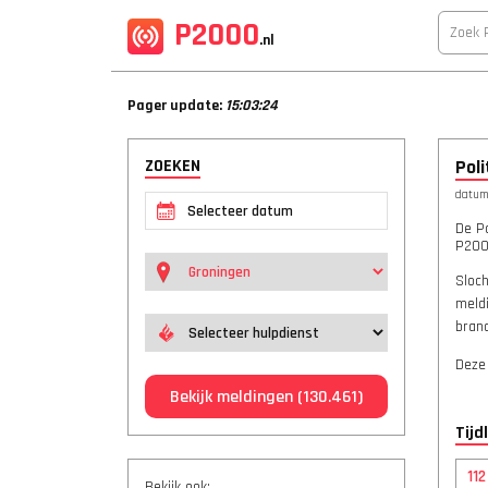
P2000
.nl
Pager update:
15:03:24
ZOEKEN
Poli
datum:
De Po
P2000
Sloch
meldi
bran
Deze
Bekijk meldingen
(130.461)
Tijd
11
Bekijk ook: