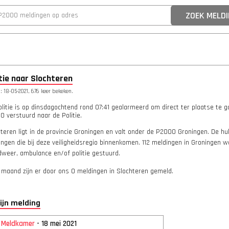
tie naar Slochteren
 18-05-2021, 676 keer bekeken.
litie is op dinsdagochtend rond 07:41 gealarmeerd om direct ter plaatse te g
 verstuurd naar de Politie.
teren ligt in de provincie Groningen en valt onder de P2000 Groningen. De h
ngen die bij deze veiligheidsregio binnenkomen. 112 meldingen in Groningen 
dweer, ambulance en/of politie gestuurd.
 maand zijn er door ons 0 meldingen in Slochteren gemeld.
lijn melding
2 Meldkamer
- 18 mei 2021