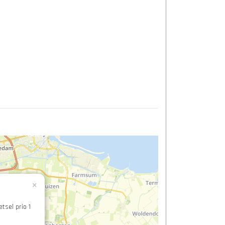
×
tsel prio 1