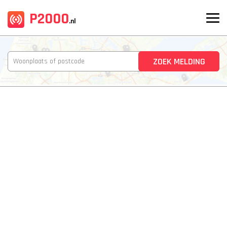
P2000
.nl