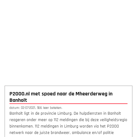
P2000.nl met spoed naar de Mheerderweg in
Banholt
datum: 02-07-2021, 566 keer bekeken.
Banholt ligt in de provincie Limburg. De hulpdiensten in Banholt
reageren onder meer op 112 meldingen die bij deze veiligheidsregio
binnenkomen. 112 meldingen in Limburg worden via het P2000
netwerk naar de juiste brandweer, ambulance en/of politie