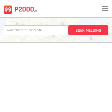
P2000
.nl