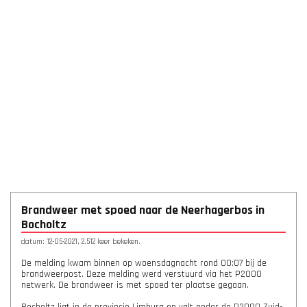
Brandweer met spoed naar de Neerhagerbos in
Bocholtz
datum: 12-05-2021, 2.512 keer bekeken.
De melding kwam binnen op woensdagnacht rond 00:07 bij de
brandweerpost. Deze melding werd verstuurd via het P2000
netwerk. De brandweer is met spoed ter plaatse gegaan.