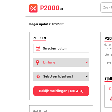
P2000
.nl
Pager update:
12:46:18
ZOEKEN
P20
datum:
Bruns
binn
Deze
Tijd
11
Bekijk meldingen
(130.461)
Bekijk ook: