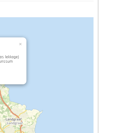
×
Gas lekkage)
runssum