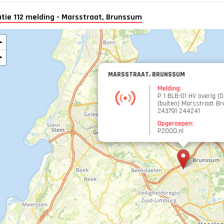
tie 112 melding - Marsstraat, Brunssum
+
−
MARSSTRAAT, BRUNSSUM
Melding:
P 1 BLB-01 HV overig (
(buiten) Marsstraat B
243791 244241
Opgeroepen:
P2000.nl