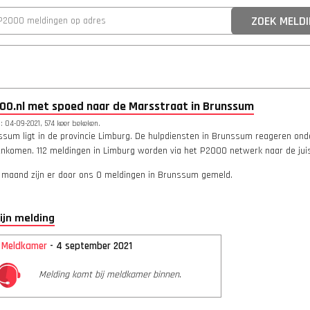
00.nl met spoed naar de Marsstraat in Brunssum
 04-09-2021, 574 keer bekeken.
sum ligt in de provincie Limburg. De hulpdiensten in Brunssum reageren onder
enkomen. 112 meldingen in Limburg worden via het P2000 netwerk naar de juis
 maand zijn er door ons 0 meldingen in Brunssum gemeld.
lijn melding
2 Meldkamer
- 4 september 2021
Melding komt bij meldkamer binnen.