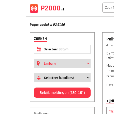
P2000
.nl
Pager update:
02:51:59
ZOEKEN
Pol
datum:
De 11
netwe
Maas
112 m
bran
Deze
Bekijk meldingen
(130.461)
Tijd
11
Bekijk ook: