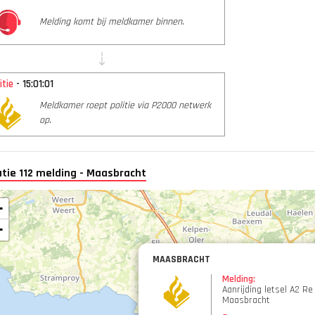
Melding komt bij meldkamer binnen.
itie
- 15:01:01
Meldkamer roept politie via P2000 netwerk
op.
tie 112 melding - Maasbracht
+
−
MAASBRACHT
Melding:
Aanrijding letsel A2 Re
Maasbracht