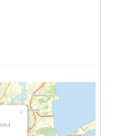
×
 220,4