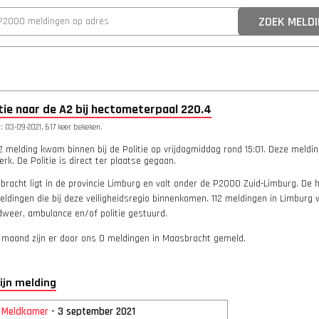
itie naar de A2 bij hectometerpaal 220.4
 03-09-2021, 617 keer bekeken.
2 melding kwam binnen bij de Politie op vrijdagmiddag rond 15:01. Deze meldi
rk. De Politie is direct ter plaatse gegaan.
bracht ligt in de provincie Limburg en valt onder de P2000 Zuid-Limburg. De
eldingen die bij deze veiligheidsregio binnenkomen. 112 meldingen in Limburg
dweer, ambulance en/of politie gestuurd.
 maand zijn er door ons 0 meldingen in Maasbracht gemeld.
lijn melding
2 Meldkamer
- 3 september 2021