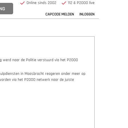
Online sinds 2002
112 & P2000 live
CAPCODE MELDEN
INLOGGEN
ng werd naar de Politie verstuurd via het P2000
 hulpdiensten in Maasbracht reageren onder meer op
 worden via het P2000 netwerk naar de juiste