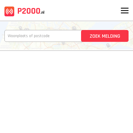
P2000
.nl