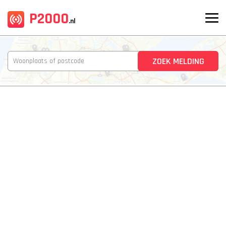
P2000
.nl