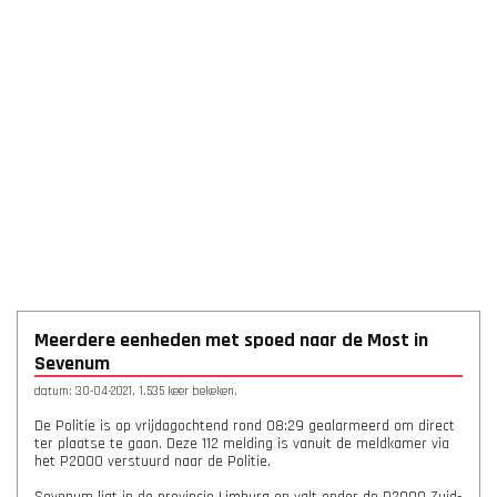
Meerdere eenheden met spoed naar de Most in
Sevenum
datum: 30-04-2021, 1.535 keer bekeken.
De Politie is op vrijdagochtend rond 08:29 gealarmeerd om direct
ter plaatse te gaan. Deze 112 melding is vanuit de meldkamer via
het P2000 verstuurd naar de Politie.