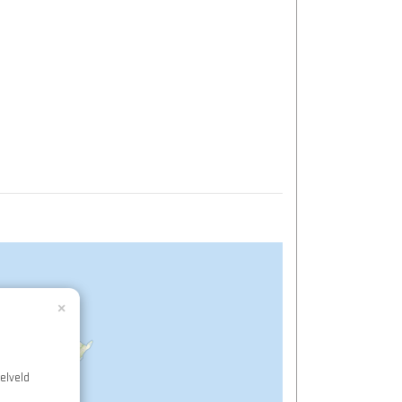
×
elveld