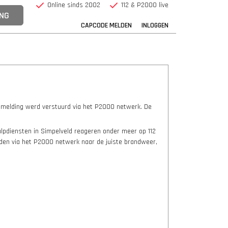
Online sinds 2002
112 & P2000 live
CAPCODE MELDEN
INLOGGEN
 melding werd verstuurd via het P2000 netwerk. De
ulpdiensten in Simpelveld reageren onder meer op 112
rden via het P2000 netwerk naar de juiste brandweer,