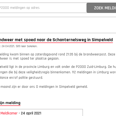
ndweer met spoed naar de Schanternelsweg in Simpelveld
 24-04-2021, 589 keer bekeken.
elding kwam binnen op zaterdagavond rond 21:35 bij de brandweerpost. Deze
dweer is met spoed ter plaatse gegaan.
lveld ligt in de provincie Limburg en valt onder de P2000 Zuid-Limburg. De h
ngen die bij deze veiligheidsregio binnenkomen. 112 meldingen in Limburg wo
ance en/of politie gestuurd.
 maand zijn er door ons 0 meldingen in Simpelveld gemeld.
lijn melding
2 Meldkamer
- 24 april 2021