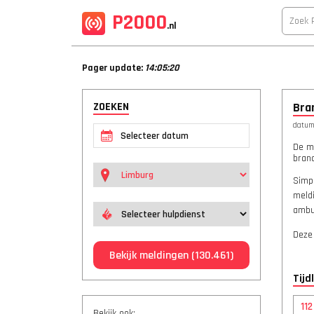
P2000
.nl
Pager update:
14:05:20
ZOEKEN
Bra
datum:
De m
bran
Simpe
meldi
ambul
Deze
Bekijk meldingen
(130.461)
Tijd
11
Bekijk ook: