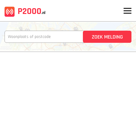
P2000
.nl