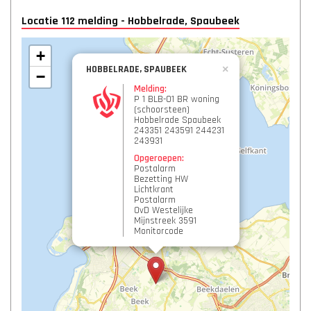
Locatie 112 melding - Hobbelrade, Spaubeek
+
HOBBELRADE, SPAUBEEK
×
−
Melding:
P 1 BLB-01 BR woning
(schoorsteen)
Hobbelrade Spaubeek
243351 243591 244231
243931
Opgeroepen:
Postalarm
Bezetting HW
Lichtkrant
Postalarm
OvD Westelijke
Mijnstreek 3591
Monitorcode