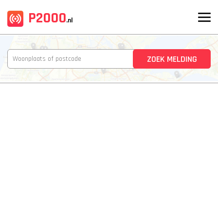
P2000
.nl