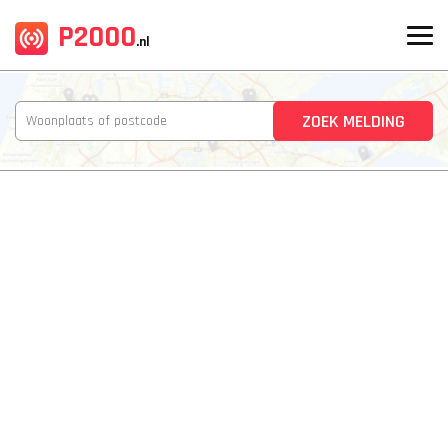
P2000
.nl