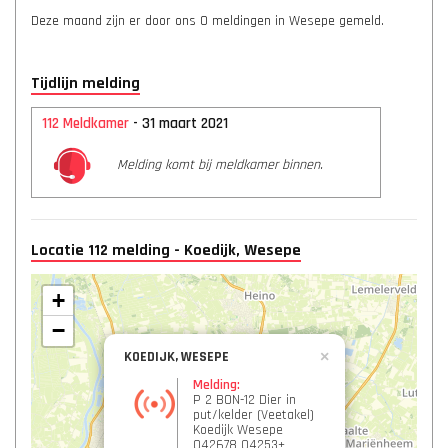
Deze maand zijn er door ons 0 meldingen in Wesepe gemeld.
Tijdlijn melding
112 Meldkamer
- 31 maart 2021
Melding komt bij meldkamer binnen.
Locatie 112 melding - Koedijk, Wesepe
+
−
KOEDIJK, WESEPE
×
Melding:
P 2 BON-12 Dier in
put/kelder (Veetakel)
Koedijk Wesepe
042678 04253+