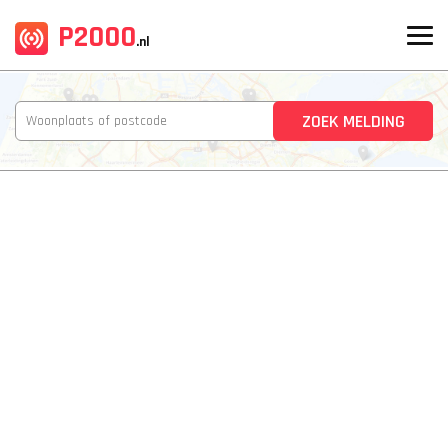
P2000
.nl