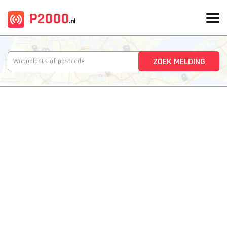
P2000
.nl