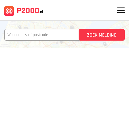
P2000
.nl