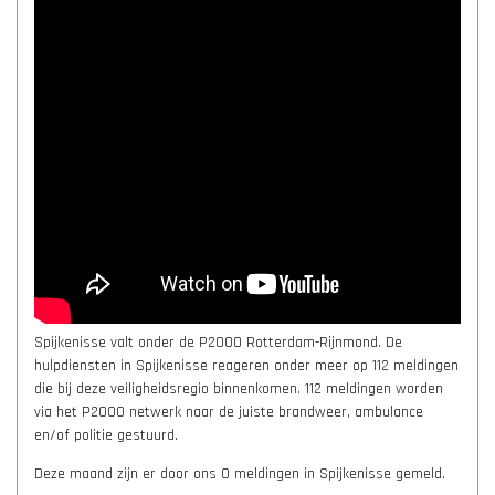
Spijkenisse valt onder de P2000 Rotterdam-Rijnmond. De
hulpdiensten in Spijkenisse reageren onder meer op 112 meldingen
die bij deze veiligheidsregio binnenkomen. 112 meldingen worden
via het P2000 netwerk naar de juiste brandweer, ambulance
en/of politie gestuurd.
Deze maand zijn er door ons 0 meldingen in Spijkenisse gemeld.