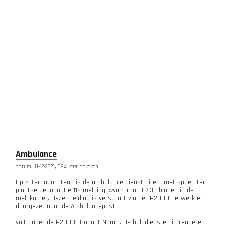
Ambulance
datum: 11-12-2021, 694 keer bekeken.
Op zaterdagochtend is de ambulance dienst direct met spoed ter
plaatse gegaan. De 112 melding kwam rond 07:33 binnen in de
meldkamer. Deze melding is verstuurt via het P2000 netwerk en
doorgezet naar de Ambulancepost.
valt onder de P2000 Brabant-Noord. De hulpdiensten in reageren