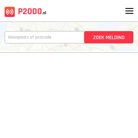
P2000
.nl