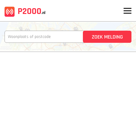
P2000
.nl