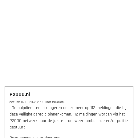
P2000.nl
datum: 07-01-2022, 2.733 keer bekeken.
. De hulpdiensten in reageren onder meer op 112 meldingen die bij
deze veiligheidsregio binnenkomen. 112 meldingen worden via het
P2000 netwerk naar de juiste brandweer, ambulance en/of politie
gestuurd.