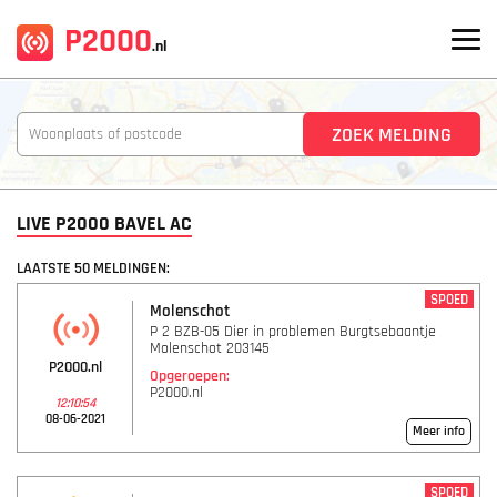
P2000
.nl
LIVE P2000 BAVEL AC
LAATSTE 50 MELDINGEN:
SPOED
Molenschot
P 2 BZB-05 Dier in problemen Burgtsebaantje
Molenschot 203145
P2000.nl
Opgeroepen:
P2000.nl
12:10:54
08-06-2021
Meer info
SPOED