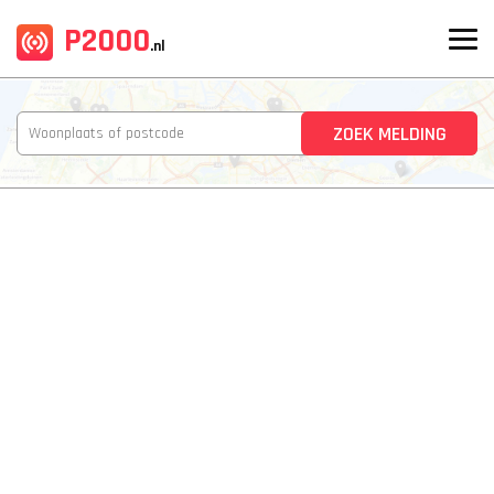
P2000
.nl