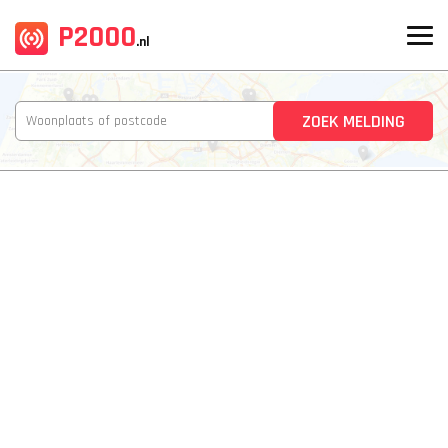
P2000
.nl