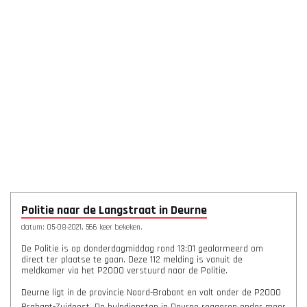
Politie naar de Langstraat in Deurne
datum: 05-08-2021, 566 keer bekeken.
De Politie is op donderdagmiddag rond 13:01 gealarmeerd om
direct ter plaatse te gaan. Deze 112 melding is vanuit de
meldkamer via het P2000 verstuurd naar de Politie.
Deurne ligt in de provincie Noord-Brabant en valt onder de P2000