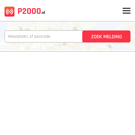
P2000
.nl