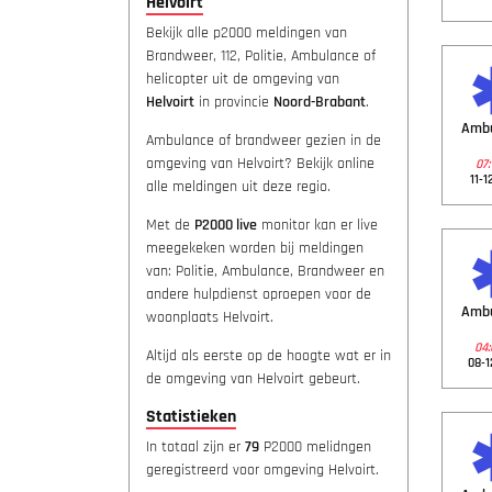
Helvoirt
Bekijk alle p2000 meldingen van
Brandweer, 112, Politie, Ambulance of
helicopter uit de omgeving van
Helvoirt
in provincie
Noord-Brabant
.
Amb
Ambulance of brandweer gezien in de
omgeving van Helvoirt? Bekijk online
07:
11-1
alle meldingen uit deze regio.
Met de
P2000 live
monitor kan er live
meegekeken worden bij meldingen
van: Politie, Ambulance, Brandweer en
andere hulpdienst oproepen voor de
Amb
woonplaats Helvoirt.
04:
Altijd als eerste op de hoogte wat er in
08-1
de omgeving van Helvoirt gebeurt.
Statistieken
In totaal zijn er
79
P2000 melidngen
geregistreerd voor omgeving Helvoirt.