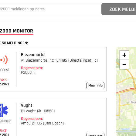
P2000 MONITOR
 50 MELDINGEN:
+
Biezenmortel
A1 Biezenmortel rit: 154495 (Directe inzet: ja)
−
Opgeroepen:
00.nl
P2000.nl
28:09
2-2021
Meer info
Vught
B1 Vught Rit: 135561
Opgeroepen:
ulance
Ambu 21-105 (Den Bosch)
11:48
2-2021