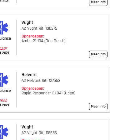
2-2021
Meer info
Vught
A2 Vught Rit: 130275
Opgeroepen:
ulance
Ambu 21-104 (Den Bosch)
02:07
1-2021
Meer info
Helvoirt
A2 Helvoirt Rit: 127553
Opgeroepen:
ulance
Rapid Responder 21-341 (Uden)
26:20
1-2021
Meer info
Vught
A2 Vught Rit: 118686