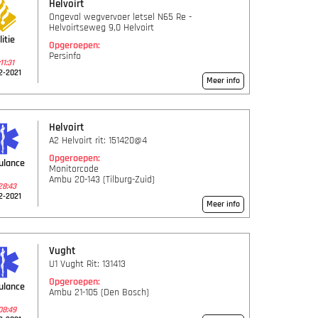
Helvoirt
Ongeval wegvervoer letsel N65 Re -
Helvoirtseweg 9,0 Helvoirt
litie
Opgeroepen:
Persinfo
11:31
2-2021
Meer info
Helvoirt
A2 Helvoirt rit: 151420@4
Opgeroepen:
ulance
Monitorcode
Ambu 20-143 (Tilburg-Zuid)
28:43
2-2021
Meer info
Vught
U1 Vught Rit: 131413
Opgeroepen:
ulance
Ambu 21-105 (Den Bosch)
08:49