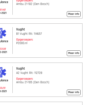
Opgeroepen:
ulance
Ambu 21-102 (Den Bosch)
51:40
1-2021
Meer info
Vught
B1 Vught Rit: 114657
Opgeroepen:
ulance
P2000.nl
23:38
0-2021
Meer info
Vught
A2 Vught Rit: 112728
Opgeroepen:
ulance
Ambu 21-105 (Den Bosch)
55:29
0-2021
Meer info