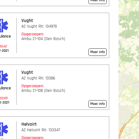
Meer info
Vught
A2 Vught Rit: 134979
Opgeroepen:
ulance
Ambu 21-104 (Den Bosch)
16:42
2-2021
Meer info
Vught
A2 Vught Rit: 13386
Opgeroepen:
ulance
Ambu 21-108 (Den Bosch)
03:05
2-2021
Meer info
Helvoirt
A2 Helvoirt Rit: 133347
Opgeroepen: