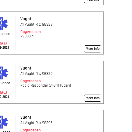
Vught
A1 Vught Rit: 96328
Opgeroepen:
ulance
P2000.nl
46:35
9-2021
Meer info
Vught
A1 Vught Rit: 96320
Opgeroepen:
ulance
Rapid Responder 21-341 (Uden)
38:48
9-2021
Meer info
Vught
A1 Vught Rit: 96295
Opgeroepen: