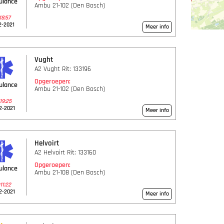
ulance
Ambu 21-102 (Den Bosch)
18:57
2-2021
Meer info
Vught
A2 Vught Rit: 133196
Opgeroepen:
ulance
Ambu 21-102 (Den Bosch)
19:25
2-2021
Meer info
Helvoirt
A2 Helvoirt Rit: 133160
Opgeroepen:
ulance
Ambu 21-108 (Den Bosch)
11:22
2-2021
Meer info