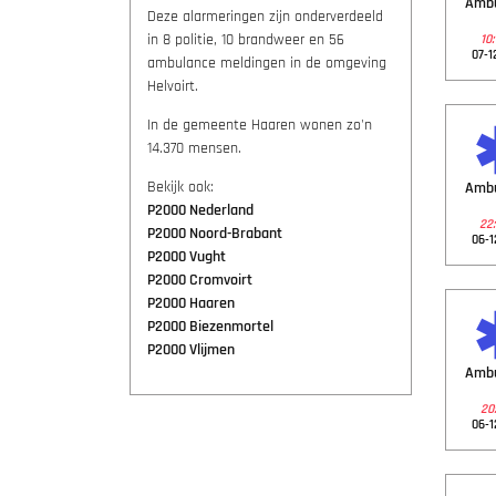
Amb
Deze alarmeringen zijn onderverdeeld
in 8 politie, 10 brandweer en 56
10:
07-1
ambulance meldingen in de omgeving
Helvoirt.
In de gemeente Haaren wonen zo'n
14.370 mensen.
Bekijk ook:
Amb
P2000 Nederland
22:
P2000 Noord-Brabant
06-1
P2000 Vught
P2000 Cromvoirt
P2000 Haaren
P2000 Biezenmortel
P2000 Vlijmen
Amb
20:
06-1