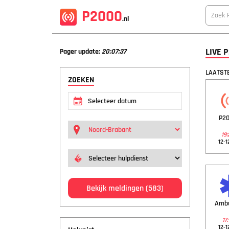
P2000
.nl
LIVE 
Pager update:
20:07:38
LAATSTE
ZOEKEN
P20
19:
12-1
Bekijk meldingen
(583)
Amb
17:
12-1