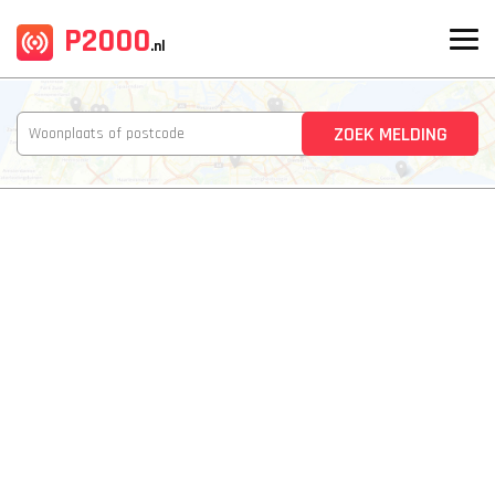
P2000
.nl