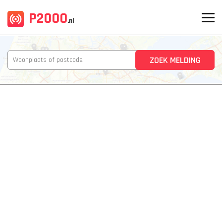
P2000
.nl