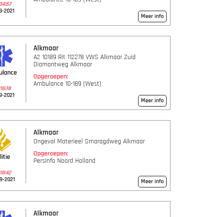
34:57
9-2021
Meer info
Alkmaar
A2 10189 Rit 112278 VWS Alkmaar Zuid
Diamantweg Alkmaar
ulance
Opgeroepen:
Ambulance 10-189 (West)
16:18
9-2021
Meer info
Alkmaar
Ongeval Materieel Smaragdweg Alkmaar
Opgeroepen:
litie
PersInfo Noord Holland
18:42
9-2021
Meer info
Alkmaar