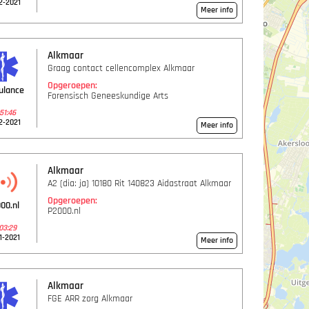
2-2021
Meer info
Alkmaar
Graag contact cellencomplex Alkmaar
Opgeroepen:
ulance
Forensisch Geneeskundige Arts
51:46
2-2021
Meer info
Alkmaar
A2 (dia: ja) 10180 Rit 140823 Aidastraat Alkmaar
Opgeroepen:
00.nl
P2000.nl
03:29
1-2021
Meer info
Alkmaar
FGE ARR zorg Alkmaar