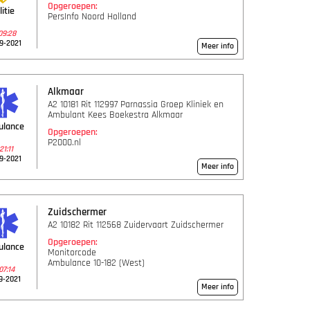
Opgeroepen:
litie
PersInfo Noord Holland
09:28
9-2021
Meer info
Alkmaar
A2 10181 Rit 112997 Parnassia Groep Kliniek en
Ambulant Kees Boekestra Alkmaar
ulance
Opgeroepen:
P2000.nl
:21:11
9-2021
Meer info
Zuidschermer
A2 10182 Rit 112568 Zuidervaart Zuidschermer
Opgeroepen:
ulance
Monitorcode
Ambulance 10-182 (West)
07:14
9-2021
Meer info