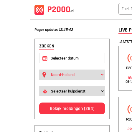
P2000
.nl
LIVE 
Pager update:
13:45:43
LAATSTE
ZOEKEN
P20
16:
06-1
Bekijk meldingen
(284)
P20
09: