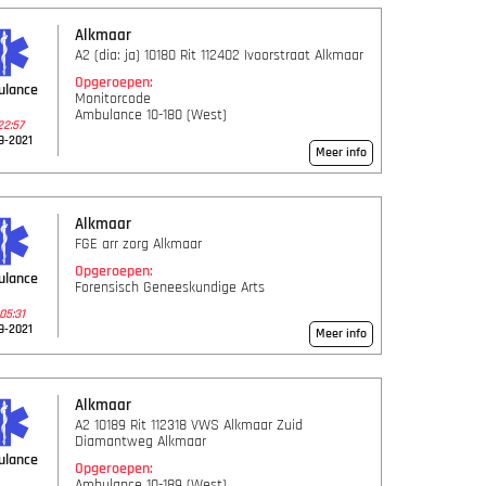
Alkmaar
A2 (dia: ja) 10180 Rit 112402 Ivoorstraat Alkmaar
Opgeroepen:
ulance
Monitorcode
Ambulance 10-180 (West)
22:57
9-2021
Meer info
Alkmaar
FGE arr zorg Alkmaar
Opgeroepen:
ulance
Forensisch Geneeskundige Arts
05:31
9-2021
Meer info
Alkmaar
A2 10189 Rit 112318 VWS Alkmaar Zuid
Diamantweg Alkmaar
ulance
Opgeroepen:
Ambulance 10-189 (West)