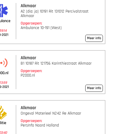
Alkmaar
A2 (dia: ja) 10191 Rit 131012 Percivalstraat
Alkmaar
ulance
Opgeroepen:
Ambulance 10-191 (West)
59:14
0-2021
Meer info
Alkmaar
B1 10187 Rit 121756 Karinthiestraat Alkmaar
Opgeroepen:
00.nl
P2000.nl
23:59
9-2021
Meer info
Alkmaar
Ongeval Materieel N242 Re Alkmaar
Opgeroepen:
litie
PersInfo Noord Holland
03:40