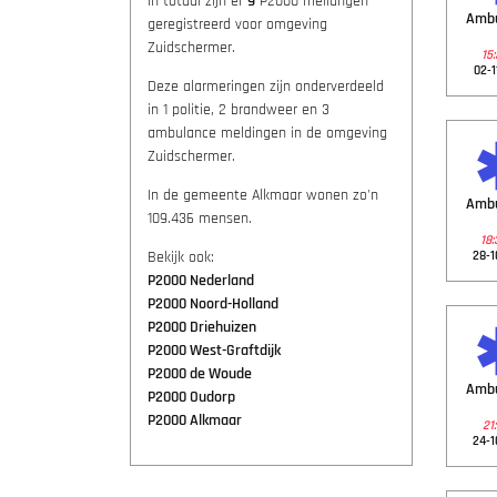
In totaal zijn er
9
P2000 melidngen
Amb
geregistreerd voor omgeving
Zuidschermer.
15:
02-1
Deze alarmeringen zijn onderverdeeld
in 1 politie, 2 brandweer en 3
ambulance meldingen in de omgeving
Zuidschermer.
In de gemeente Alkmaar wonen zo'n
Amb
109.436 mensen.
18:
Bekijk ook:
28-1
P2000 Nederland
P2000 Noord-Holland
P2000 Driehuizen
P2000 West-Graftdijk
P2000 de Woude
Amb
P2000 Oudorp
P2000 Alkmaar
21:
24-1