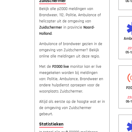
Zuidschermer
06-1
Bekijk alle p2000 meldingen van
Brandweer, 112, Politie, Ambulance of
helicopter uit de omgeving van
Zuidschermer
in provincie
Noord-
Holland
.
Amb
Ambulance of brandweer gezien in de
22:
omgeving van Zuidschermer? Bekijk
05-1
online alle meldingen uit deze regio.
Met de
P2000 live
monitor kan er live
meegekeken worden bij meldingen
van: Politie, Ambulance, Brandweer en
andere hulpdienst oproepen voor de
P20
woonplaats Zuidschermer.
23:
Altijd als eerste op de hoogte wat er in
06-1
de omgeving van Zuidschermer
gebeurt.
Statistieken