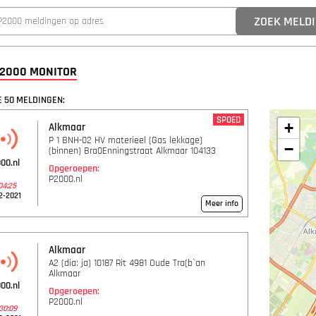
P2000 MONITOR
 50 MELDINGEN:
SPOED
+
Alkmaar
P 1 BNH-02 HV materieel (Gas lekkage)
−
(binnen) Bra0Enningstraat Alkmaar 104133
00.nl
Opgeroepen:
P2000.nl
04:25
2-2021
Meer info
Alkmaar
A2 (dia: ja) 10187 Rit 4981 Oude Tra(b`an
Alkmaar
00.nl
Opgeroepen:
P2000.nl
30:09