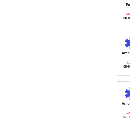
Po
14:
08-0
Amb
11
08-0
Amb
15:
07-0