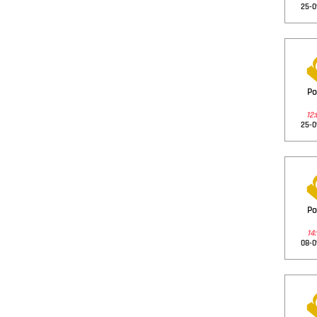
25-0
Po
12:
25-0
Po
14:
08-0