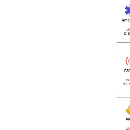
Amb
18:
17-1
P20
13:
27-0
Po
12: