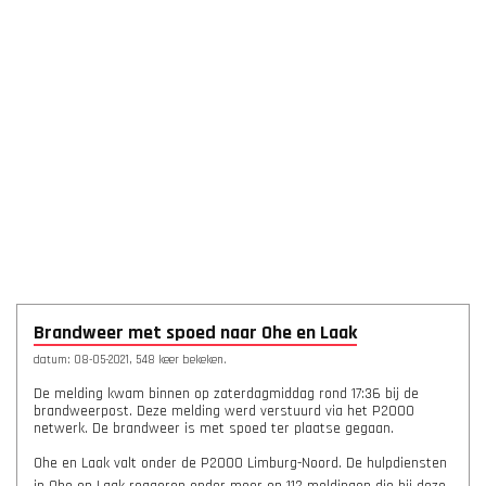
Brandweer met spoed naar Ohe en Laak
datum: 08-05-2021, 548 keer bekeken.
De melding kwam binnen op zaterdagmiddag rond 17:36 bij de
brandweerpost. Deze melding werd verstuurd via het P2000
netwerk. De brandweer is met spoed ter plaatse gegaan.
Ohe en Laak valt onder de P2000 Limburg-Noord. De hulpdiensten