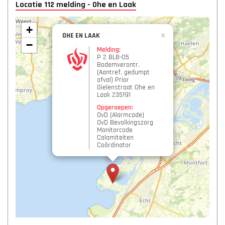
Locatie 112 melding - Ohe en Laak
+
OHE EN LAAK
×
−
Melding:
P 2 BLB-05
Bodemverontr.
(Aantref. gedumpt
afval) Prior
Gielenstraat Ohe en
Laak 235191
Opgeroepen:
OvD (Alarmcode)
OvD Bevolkingszorg
Monitorcode
Calamiteiten
Coördinator