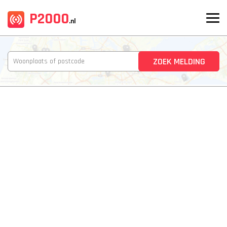
P2000
.nl