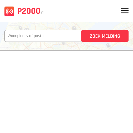
P2000
.nl