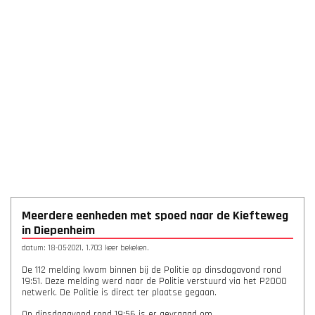
Meerdere eenheden met spoed naar de Kiefteweg
in Diepenheim
datum: 18-05-2021, 1.703 keer bekeken.
De 112 melding kwam binnen bij de Politie op dinsdagavond rond
19:51. Deze melding werd naar de Politie verstuurd via het P2000
netwerk. De Politie is direct ter plaatse gegaan.
Op dinsdagavond rond 19:56 is er gevraagd om