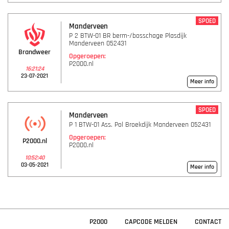
SPOED
Manderveen
P 2 BTW-01 BR berm-/bosschage Plasdijk
Manderveen 052431
Brandweer
Opgeroepen:
P2000.nl
16:21:24
23-07-2021
Meer info
SPOED
Manderveen
P 1 BTW-01 Ass. Pol Broekdijk Manderveen 052431
Opgeroepen:
P2000.nl
P2000.nl
10:52:40
03-05-2021
Meer info
P2000
CAPCODE MELDEN
CONTACT