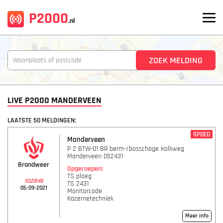
P2000
.nl
LIVE P2000 MANDERVEEN
LAATSTE 50 MELDINGEN:
SPOED
Manderveen
P 2 BTW-01 BR berm-/bosschage Kolkweg
Manderveen 052431
Brandweer
Opgeroepen:
TS ploeg
10:28:46
TS 2431
05-09-2021
Monitorcode
Kazernetechniek
Meer info