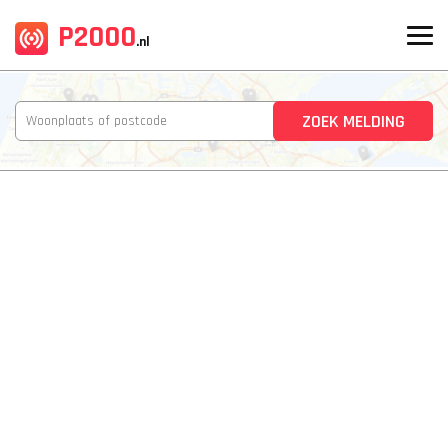
P2000
.nl