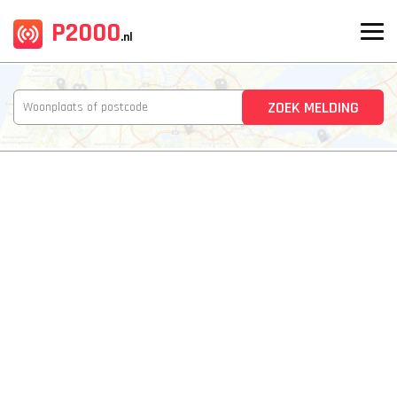
P2000
.nl