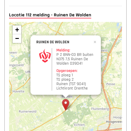
Locatie 112 melding - Ruinen De Wolden
+
−
RUINEN DE WOLDEN
×
Melding:
P 2 BNN-03 BR buiten
N375 7,5 Ruinen De
Wolden 039041
Opgeroepen:
TS ploeg 1
TS ploeg 2
Ruinen (TST 9041)
Lichtkrant Drenthe