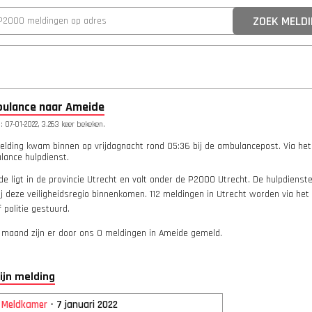
ulance naar Ameide
 07-01-2022, 3.263 keer bekeken.
elding kwam binnen op vrijdagnacht rond 05:36 bij de ambulancepost. Via he
lance hulpdienst.
e ligt in de provincie Utrecht en valt onder de P2000 Utrecht. De hulpdiens
ij deze veiligheidsregio binnenkomen. 112 meldingen in Utrecht worden via h
 politie gestuurd.
 maand zijn er door ons 0 meldingen in Ameide gemeld.
lijn melding
2 Meldkamer
- 7 januari 2022