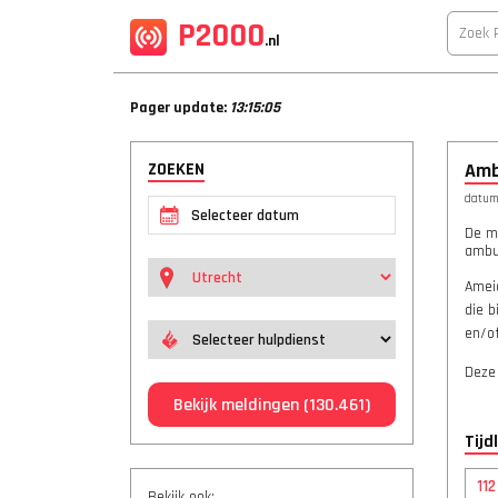
P2000
.nl
Pager update:
13:15:05
ZOEKEN
Amb
datum:
De m
ambu
Ameid
die b
en/of
Deze
Bekijk meldingen
(130.461)
Tijd
11
Bekijk ook: