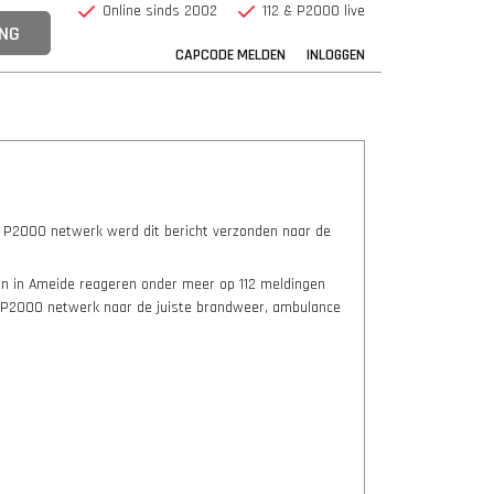
Online sinds 2002
112 & P2000 live
CAPCODE MELDEN
INLOGGEN
t P2000 netwerk werd dit bericht verzonden naar de
ten in Ameide reageren onder meer op 112 meldingen
et P2000 netwerk naar de juiste brandweer, ambulance