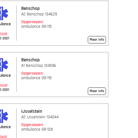
Benschop
A2 Benschop 134629
Opgeroepen:
ulance
ambulance 09-115
20:35
2-2021
Meer info
Benschop
A1 Benschop 134596
Opgeroepen:
ulance
ambulance 09-115
34:42
2-2021
Meer info
IJsselstein
A2 IJsselstein 134044
Opgeroepen:
ulance
ambulance 09-128
34:12