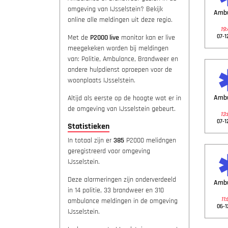
omgeving van IJsselstein? Bekijk
Amb
online alle meldingen uit deze regio.
19:
07-1
Met de
P2000 live
monitor kan er live
meegekeken worden bij meldingen
van: Politie, Ambulance, Brandweer en
andere hulpdienst oproepen voor de
woonplaats IJsselstein.
Amb
Altijd als eerste op de hoogte wat er in
de omgeving van IJsselstein gebeurt.
13:
07-1
Statistieken
In totaal zijn er
385
P2000 melidngen
geregistreerd voor omgeving
IJsselstein.
Deze alarmeringen zijn onderverdeeld
Amb
in 14 politie, 33 brandweer en 310
11:
ambulance meldingen in de omgeving
06-1
IJsselstein.