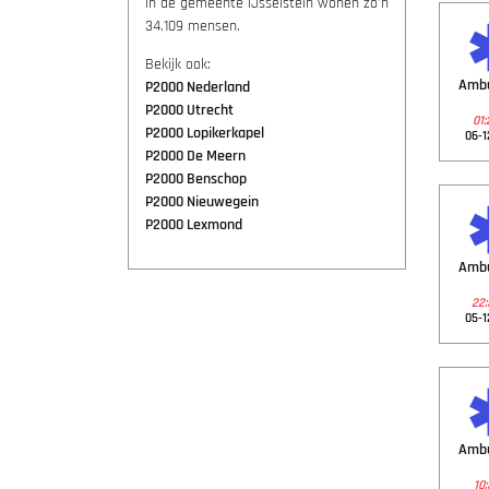
In de gemeente IJsselstein wonen zo'n
34.109 mensen.
Bekijk ook:
Amb
P2000 Nederland
P2000 Utrecht
01:
P2000 Lopikerkapel
06-1
P2000 De Meern
P2000 Benschop
P2000 Nieuwegein
P2000 Lexmond
Amb
22:
05-1
Amb
10: