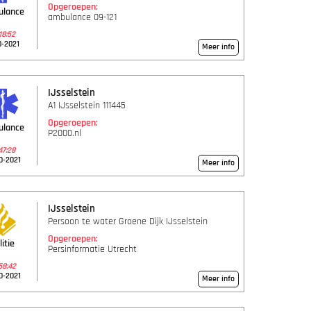
Opgeroepen:
ulance
ambulance 09-121
18:52
0-2021
Meer info
IJsselstein
A1 IJsselstein 111445
Opgeroepen:
ulance
P2000.nl
47:28
0-2021
Meer info
IJsselstein
Persoon te water Groene Dijk IJsselstein
Opgeroepen:
litie
Persinformatie Utrecht
58:42
0-2021
Meer info