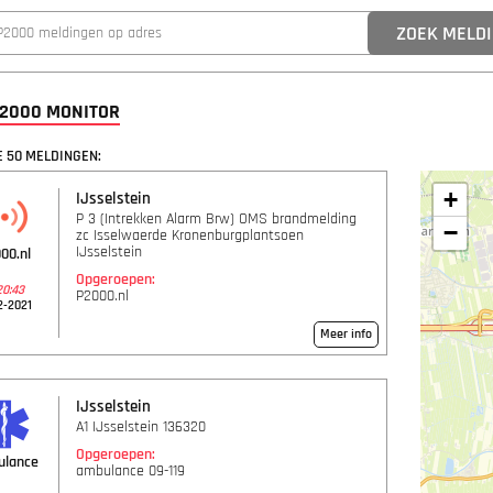
P2000 MONITOR
 50 MELDINGEN:
+
IJsselstein
P 3 (Intrekken Alarm Brw) OMS brandmelding
−
zc Isselwaerde Kronenburgplantsoen
IJsselstein
00.nl
Opgeroepen:
20:43
P2000.nl
2-2021
Meer info
IJsselstein
A1 IJsselstein 136320
Opgeroepen:
ulance
ambulance 09-119