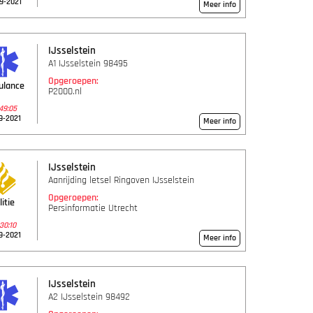
9-2021
Meer info
IJsselstein
A1 IJsselstein 98495
Opgeroepen:
ulance
P2000.nl
49:05
9-2021
Meer info
IJsselstein
Aanrijding letsel Ringoven IJsselstein
Opgeroepen:
litie
Persinformatie Utrecht
30:10
9-2021
Meer info
IJsselstein
A2 IJsselstein 98492