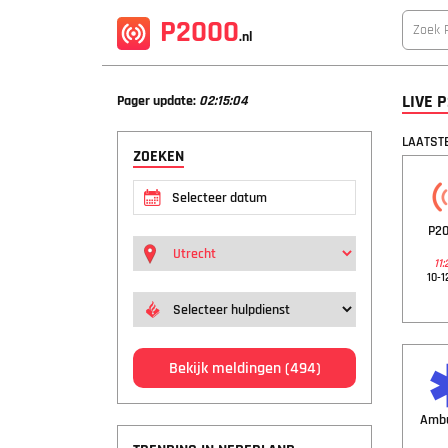
P2000
.nl
LIVE 
Pager update:
02:15:05
LAATSTE
ZOEKEN
P20
11:
10-1
Bekijk meldingen
(494)
Amb