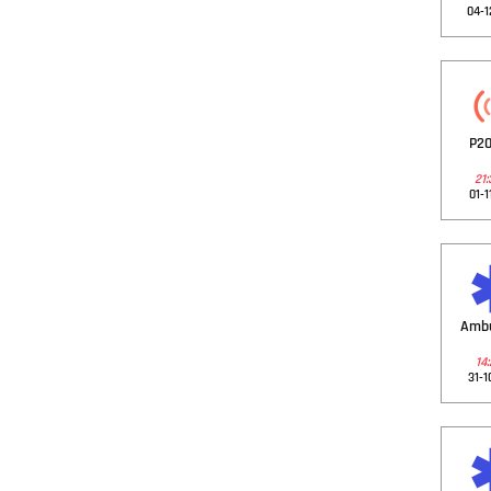
04-1
P20
21:
01-1
Amb
14:
31-1