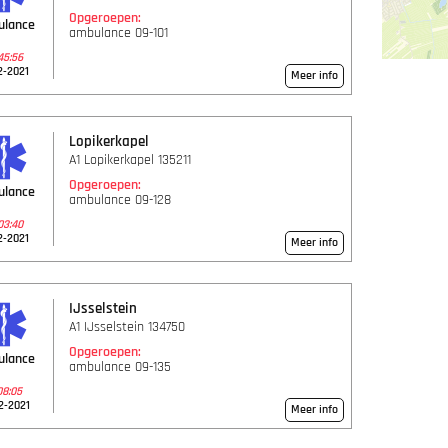
Opgeroepen:
ulance
ambulance 09-101
45:56
2-2021
Meer info
Lopikerkapel
A1 Lopikerkapel 135211
Opgeroepen:
ulance
ambulance 09-128
03:40
2-2021
Meer info
IJsselstein
A1 IJsselstein 134750
Opgeroepen:
ulance
ambulance 09-135
08:05
2-2021
Meer info