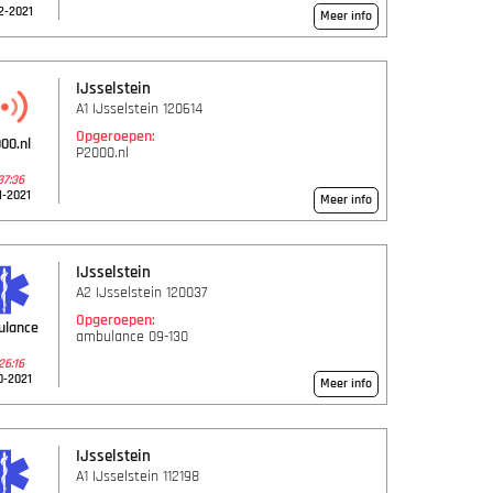
2-2021
Meer info
IJsselstein
A1 IJsselstein 120614
Opgeroepen:
00.nl
P2000.nl
37:36
1-2021
Meer info
IJsselstein
A2 IJsselstein 120037
Opgeroepen:
ulance
ambulance 09-130
26:16
0-2021
Meer info
IJsselstein
A1 IJsselstein 112198