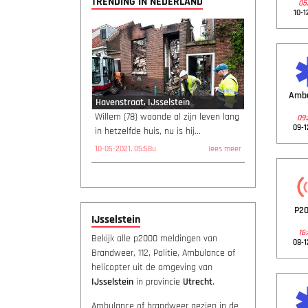
TRENDING IN NEDERLAND
05:
10-1
Amb
Havenstraat, IJsselstein
Willem (78) woonde al zijn leven lang
09:
09-1
in hetzelfde huis, nu is hij...
10-05-2021, 05:58u
lees meer
P20
IJsselstein
16:
Bekijk alle p2000 meldingen van
08-1
Brandweer, 112, Politie, Ambulance of
helicopter uit de omgeving van
IJsselstein
in provincie
Utrecht
.
Ambulance of brandweer gezien in de