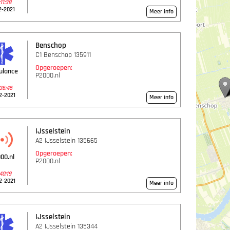
11:38
2-2021
Meer info
Benschop
C1 Benschop 135911
Opgeroepen:
ulance
P2000.nl
36:45
2-2021
Meer info
IJsselstein
A2 IJsselstein 135665
Opgeroepen:
00.nl
P2000.nl
40:19
2-2021
Meer info
IJsselstein
A2 IJsselstein 135344