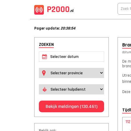
P2000
.nl
Pager update:
20:38:54
ZOEKEN
Bra
datum:
De m
bran
Utrec
binn
Deze
Bekijk meldingen
(130.461)
Tijd
11
Bekijk ook: