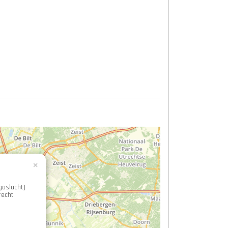
×
gaslucht)
recht