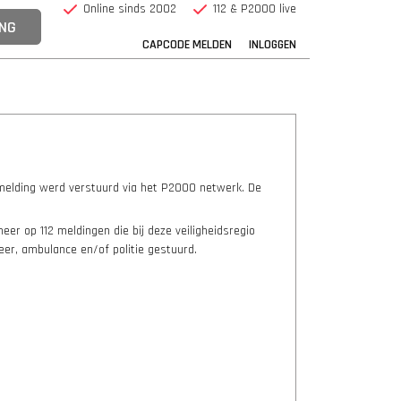
Online sinds 2002
112 & P2000 live
CAPCODE MELDEN
INLOGGEN
melding werd verstuurd via het P2000 netwerk. De
er op 112 meldingen die bij deze veiligheidsregio
er, ambulance en/of politie gestuurd.