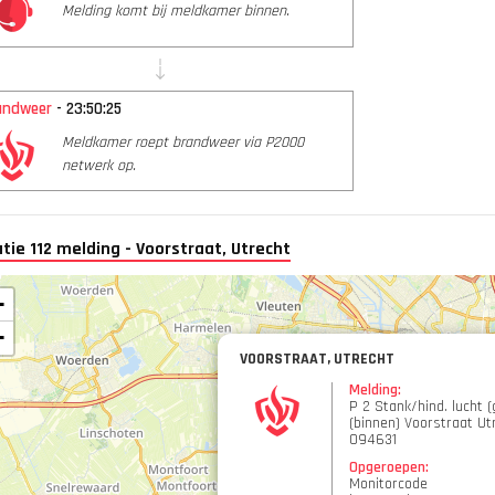
Melding komt bij meldkamer binnen.
andweer
- 23:50:25
Meldkamer roept brandweer via P2000
netwerk op.
tie 112 melding - Voorstraat, Utrecht
+
−
VOORSTRAAT, UTRECHT
Melding:
P 2 Stank/hind. lucht (
(binnen) Voorstraat Ut
094631
Opgeroepen:
Monitorcode