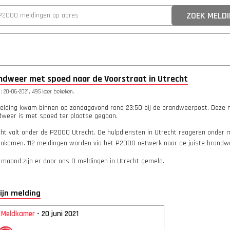
ndweer met spoed naar de Voorstraat in Utrecht
 20-06-2021, 495 keer bekeken.
elding kwam binnen op zondagavond rond 23:50 bij de brandweerpost. Deze 
dweer is met spoed ter plaatse gegaan.
ht valt onder de P2000 Utrecht. De hulpdiensten in Utrecht reageren onder me
enkomen. 112 meldingen worden via het P2000 netwerk naar de juiste brandwe
 maand zijn er door ons 0 meldingen in Utrecht gemeld.
lijn melding
2 Meldkamer
- 20 juni 2021