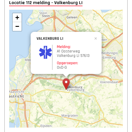
Locatie 112 melding - Valkenburg LI
+
−
VALKENBURG LI
×
Melding:
A1 Oosterweg
Valkenburg LI 57613
Opgeroepen:
OvD-G