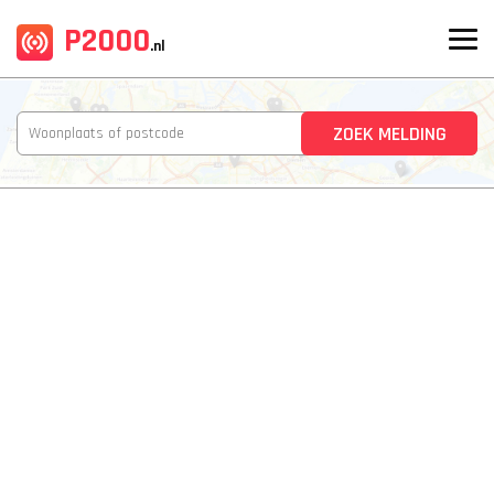
P2000
.nl