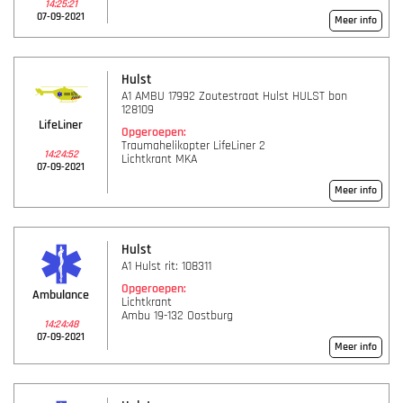
14:25:21
07-09-2021
Meer info
Hulst
A1 AMBU 17992 Zoutestraat Hulst HULST bon
128109
LifeLiner
Opgeroepen:
Traumahelikopter LifeLiner 2
14:24:52
Lichtkrant MKA
07-09-2021
Meer info
Hulst
A1 Hulst rit: 108311
Opgeroepen:
Ambulance
Lichtkrant
Ambu 19-132 Oostburg
14:24:48
07-09-2021
Meer info