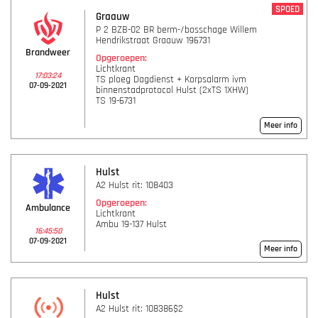
SPOED
Graauw
P 2 BZB-02 BR berm-/bosschage Willem
Hendrikstraat Graauw 196731
Brandweer
Opgeroepen:
Lichtkrant
17:03:24
TS ploeg Dagdienst + Korpsalarm ivm
07-09-2021
binnenstadprotocol Hulst (2xTS 1XHW)
TS 19-6731
Meer info
Hulst
A2 Hulst rit: 108403
Opgeroepen:
Ambulance
Lichtkrant
Ambu 19-137 Hulst
16:45:50
07-09-2021
Meer info
Hulst
A2 Hulst rit: 108386$2