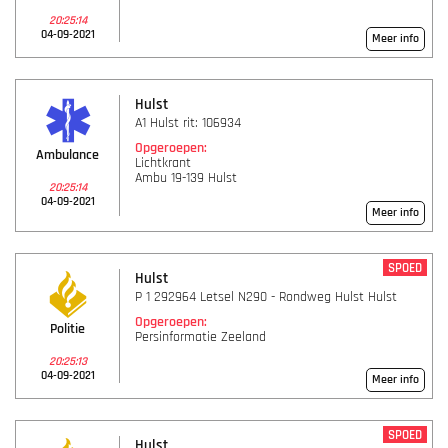
20:25:14
04-09-2021
Meer info
Hulst
A1 Hulst rit: 106934
Opgeroepen:
Ambulance
Lichtkrant
Ambu 19-139 Hulst
20:25:14
04-09-2021
Meer info
SPOED
Hulst
P 1 292964 Letsel N290 - Rondweg Hulst Hulst
Opgeroepen:
Politie
Persinformatie Zeeland
20:25:13
04-09-2021
Meer info
SPOED
Hulst