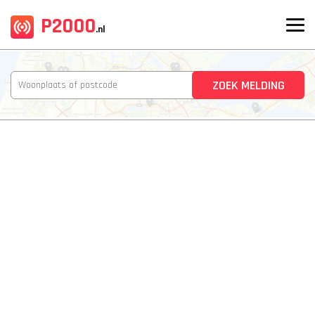
P2000
.nl